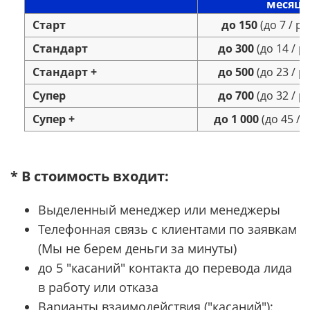
месяц
Старт
до 150
(до 7 / ра
Стандарт
до 300
(до 14 / р
Стандарт +
до 500
(до 23 / р
Супер
до 700
(до 32 / р
Супер +
до 1 000
(до 45 / 
* В стоимость входит:
Выделенный менеджер или менеджеры
Телефонная связь с клиентами по заявкам
(Мы не берем деньги за минуты)
до 5 "касаний" контакта до перевода лида
в работу или отказа
Варианты взаимодействия ("касаний"):